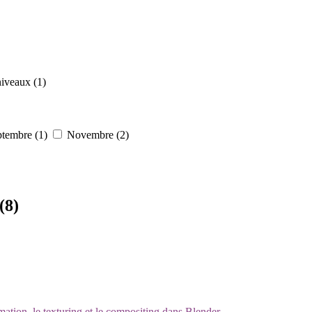
iveaux (1)
tembre (1)
Novembre (2)
(8)
mation, le texturing et le compositing dans Blender