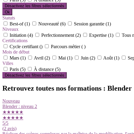
Désactivez les filtres sélectionnés
Ok
Statuts
Best-of (1)
Nouveauté (6)
Session garantie (1)
Niveaux
Initiation (4)
Perfectionnement (2)
Expertise (1)
Tous n
Certifications
Cycle certifiant ()
Parcours métier ( )
Mois de début
Mars (1)
Avril (2)
Mai (1)
Juin (2)
Août (1)
Sep
Villes
Paris (5)
À distance (5)
Désactivez les filtres sélectionnés
Retrouvez toutes nos formations : Blender
Nouveau
Blender : niveau 2
★★★★★
★★★★★
5
/5
(2 avis)
Réaliser des scènes complexes par la maîtrise de la modélisation, l'ani