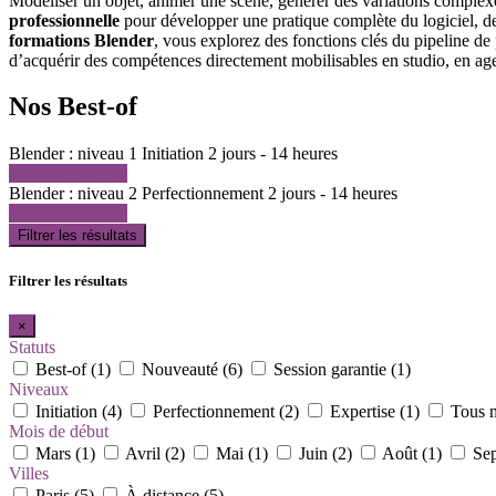
Modéliser un objet, animer une scène, générer des variations comple
professionnelle
pour développer une pratique complète du logiciel, de 
formations Blender
, vous explorez des fonctions clés du pipeline 
d’acquérir des compétences directement mobilisables en studio, en ag
Nos Best-of
Blender : niveau 1
Initiation
2 jours - 14 heures
Voir la formation
Blender : niveau 2
Perfectionnement
2 jours - 14 heures
Voir la formation
Filtrer les résultats
Filtrer les résultats
×
Statuts
Best-of (1)
Nouveauté (6)
Session garantie (1)
Niveaux
Initiation (4)
Perfectionnement (2)
Expertise (1)
Tous n
Mois de début
Mars (1)
Avril (2)
Mai (1)
Juin (2)
Août (1)
Sep
Villes
Paris (5)
À distance (5)