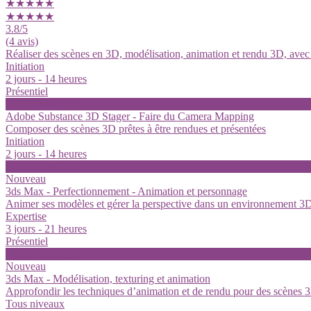
★★★★★
★★★★★
3.8
/5
(4 avis)
Réaliser des scènes en 3D, modélisation, animation et rendu 3D, avec
Initiation
2 jours - 14 heures
Présentiel
Voir la formation
Adobe Substance 3D Stager - Faire du Camera Mapping
Composer des scènes 3D prêtes à être rendues et présentées
Initiation
2 jours - 14 heures
Voir la formation
Nouveau
3ds Max - Perfectionnement - Animation et personnage
Animer ses modèles et gérer la perspective dans un environnement 3
Expertise
3 jours - 21 heures
Présentiel
Voir la formation
Nouveau
3ds Max - Modélisation, texturing et animation
Approfondir les techniques d’animation et de rendu pour des scènes 3
Tous niveaux