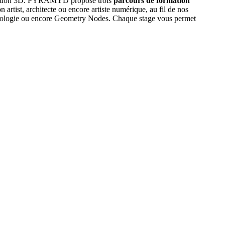
 création 3D. PYRAMYD propose trois
parcours de formation
rtist, architecte ou encore artiste numérique, au fil de nos
topologie ou encore Geometry Nodes. Chaque stage vous permet