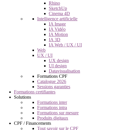
Rhino
SketchUp
Cinema 4D
Intelligence artificielle
IA Image
IA Vidéo
IA Motion
IA 3D
IA Web / UX / UI
Web
UX / UI
UX design
UI design
Datavisualisation
Formations CPF
Catalogue 2026
Sessions garanties
Formations certifiantes
Solutions
Formations inter
Formations intra
Formations sur mesure
Produits digitaux
CPF / Financements
Tout savoir sur le CPF