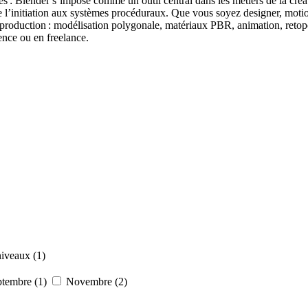
xes : Blender s’impose comme un outil central dans les métiers de la
l’initiation aux systèmes procéduraux. Que vous soyez designer, motion a
de production : modélisation polygonale, matériaux PBR, animation, re
ence ou en freelance.
iveaux (1)
tembre (1)
Novembre (2)