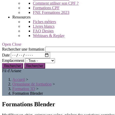
Comment utiliser son CPF ?
Formations CPF
FNE Formations 2023
Ressources
Fiches métiers
Livres blancs
FAQ Design
Webinars & Replay
Open Close
Rechercher une formation
Date
Emplacement
Rechercher
Fil d'Ariane
Accueil
>
Organisme de formation
>
Formation 3D
>
Formation Blender
Formations Blender