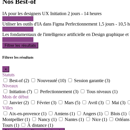
Nos Best-of
IA pour les designers UX
Initiation
2 jours - 14 heures
Voir la formation
Utiliser les outils d'IA dans Figma
Perfectionnement
1,5 jours - 10,5 
Voir la formation
Les fondamentaux de l'intelligence artificielle en Design graphique e
Voir la formation
Filtrer les résultats
Filtrer les résultats
×
Statuts
Best-of (2)
Nouveauté (10)
Session garantie (3)
Niveaux
Initiation (7)
Perfectionnement (3)
Tous niveaux (1)
Mois de début
Janvier (2)
Février (3)
Mars (5)
Avril (3)
Mai (3)
Villes
Aix-en-provence (1)
Amiens (1)
Angers (1)
Blois (1)
Montpellier (1)
Nancy (1)
Nantes (1)
Nice (1)
Orléans
Tours (1)
À distance (1)