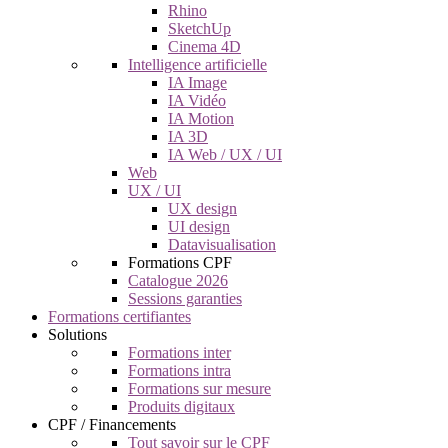
Rhino
SketchUp
Cinema 4D
Intelligence artificielle
IA Image
IA Vidéo
IA Motion
IA 3D
IA Web / UX / UI
Web
UX / UI
UX design
UI design
Datavisualisation
Formations CPF
Catalogue 2026
Sessions garanties
Formations certifiantes
Solutions
Formations inter
Formations intra
Formations sur mesure
Produits digitaux
CPF / Financements
Tout savoir sur le CPF