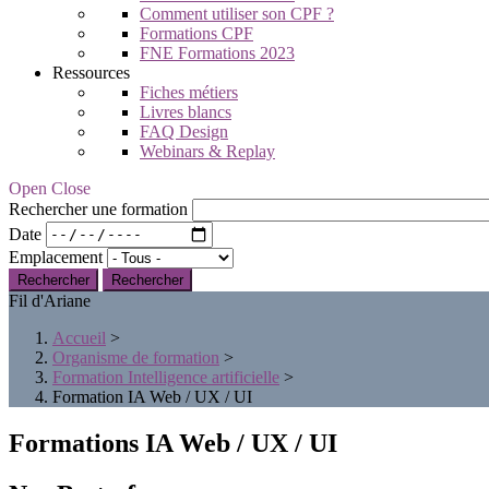
Comment utiliser son CPF ?
Formations CPF
FNE Formations 2023
Ressources
Fiches métiers
Livres blancs
FAQ Design
Webinars & Replay
Open Close
Rechercher une formation
Date
Emplacement
Rechercher
Fil d'Ariane
Accueil
>
Organisme de formation
>
Formation Intelligence artificielle
>
Formation IA Web / UX / UI
Formations IA Web / UX / UI