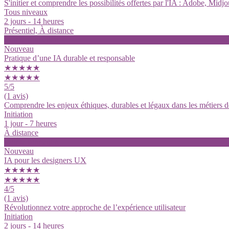
S'initier et comprendre les possibilités offertes par l'IA : Adobe, Mi
Tous niveaux
2 jours - 14 heures
Présentiel, À distance
Voir la formation
Nouveau
Pratique d’une IA durable et responsable
★★★★★
★★★★★
5
/5
(1 avis)
Comprendre les enjeux éthiques, durables et légaux dans les métiers d
Initiation
1 jour - 7 heures
À distance
Voir la formation
Nouveau
IA pour les designers UX
★★★★★
★★★★★
4
/5
(1 avis)
Révolutionnez votre approche de l’expérience utilisateur
Initiation
2 jours - 14 heures