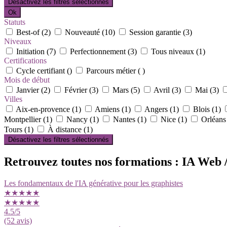
Désactivez les filtres sélectionnés
Ok
Statuts
Best-of (2)
Nouveauté (10)
Session garantie (3)
Niveaux
Initiation (7)
Perfectionnement (3)
Tous niveaux (1)
Certifications
Cycle certifiant ()
Parcours métier ( )
Mois de début
Janvier (2)
Février (3)
Mars (5)
Avril (3)
Mai (3)
Villes
Aix-en-provence (1)
Amiens (1)
Angers (1)
Blois (1)
Montpellier (1)
Nancy (1)
Nantes (1)
Nice (1)
Orléans
Tours (1)
À distance (1)
Désactivez les filtres sélectionnés
Retrouvez toutes nos formations : IA Web 
Les fondamentaux de l'IA générative pour les graphistes
★★★★★
★★★★★
4.5
/5
(52 avis)