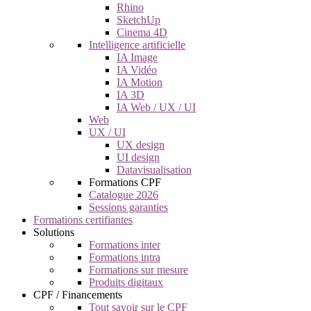
Rhino
SketchUp
Cinema 4D
Intelligence artificielle
IA Image
IA Vidéo
IA Motion
IA 3D
IA Web / UX / UI
Web
UX / UI
UX design
UI design
Datavisualisation
Formations CPF
Catalogue 2026
Sessions garanties
Formations certifiantes
Solutions
Formations inter
Formations intra
Formations sur mesure
Produits digitaux
CPF / Financements
Tout savoir sur le CPF