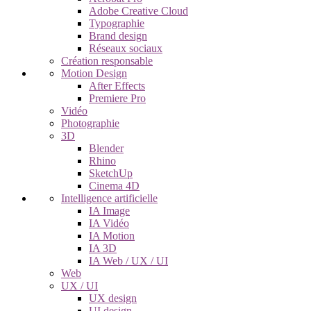
Adobe Creative Cloud
Typographie
Brand design
Réseaux sociaux
Création responsable
Motion Design
After Effects
Premiere Pro
Vidéo
Photographie
3D
Blender
Rhino
SketchUp
Cinema 4D
Intelligence artificielle
IA Image
IA Vidéo
IA Motion
IA 3D
IA Web / UX / UI
Web
UX / UI
UX design
UI design