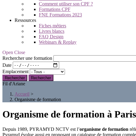
Comment utiliser son CPF ?
Formations CPF
FNE Formations 2023
Ressources
Fiches métiers
Livres blancs
FAQ Design
Webinars & Replay
Open Close
Rechercher une formation
Date
Emplacement
Rechercher
Fil d'Ariane
Accueil
>
Organisme de formation
Organisme de formation à Paris 
Depuis 1989, PYRAMYD NCTV est l’
organisme de formation
réf
Pyramyd évolue aussi en proposant un catalogue de formation complet 