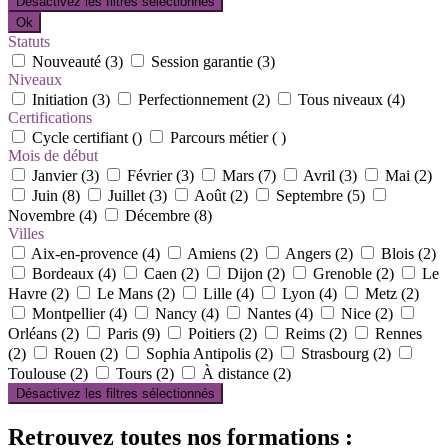
Désactivez les filtres sélectionnés
Ok
Statuts
Nouveauté (3)
Session garantie (3)
Niveaux
Initiation (3)
Perfectionnement (2)
Tous niveaux (4)
Certifications
Cycle certifiant ()
Parcours métier ( )
Mois de début
Janvier (3)
Février (3)
Mars (7)
Avril (3)
Mai (2)
Juin (8)
Juillet (3)
Août (2)
Septembre (5)
Novembre (4)
Décembre (8)
Villes
Aix-en-provence (4)
Amiens (2)
Angers (2)
Blois (2)
Bordeaux (4)
Caen (2)
Dijon (2)
Grenoble (2)
Le
Havre (2)
Le Mans (2)
Lille (4)
Lyon (4)
Metz (2)
Montpellier (4)
Nancy (4)
Nantes (4)
Nice (2)
Orléans (2)
Paris (9)
Poitiers (2)
Reims (2)
Rennes
(2)
Rouen (2)
Sophia Antipolis (2)
Strasbourg (2)
Toulouse (2)
Tours (2)
À distance (2)
Désactivez les filtres sélectionnés
Retrouvez toutes nos formations :