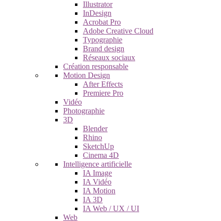
Illustrator
InDesign
Acrobat Pro
Adobe Creative Cloud
Typographie
Brand design
Réseaux sociaux
Création responsable
Motion Design
After Effects
Premiere Pro
Vidéo
Photographie
3D
Blender
Rhino
SketchUp
Cinema 4D
Intelligence artificielle
IA Image
IA Vidéo
IA Motion
IA 3D
IA Web / UX / UI
Web