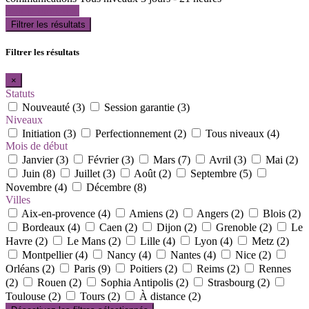
Voir la formation
Filtrer les résultats
Filtrer les résultats
×
Statuts
Nouveauté (3)
Session garantie (3)
Niveaux
Initiation (3)
Perfectionnement (2)
Tous niveaux (4)
Mois de début
Janvier (3)
Février (3)
Mars (7)
Avril (3)
Mai (2)
Juin (8)
Juillet (3)
Août (2)
Septembre (5)
Novembre (4)
Décembre (8)
Villes
Aix-en-provence (4)
Amiens (2)
Angers (2)
Blois (2)
Bordeaux (4)
Caen (2)
Dijon (2)
Grenoble (2)
Le
Havre (2)
Le Mans (2)
Lille (4)
Lyon (4)
Metz (2)
Montpellier (4)
Nancy (4)
Nantes (4)
Nice (2)
Orléans (2)
Paris (9)
Poitiers (2)
Reims (2)
Rennes
(2)
Rouen (2)
Sophia Antipolis (2)
Strasbourg (2)
Toulouse (2)
Tours (2)
À distance (2)