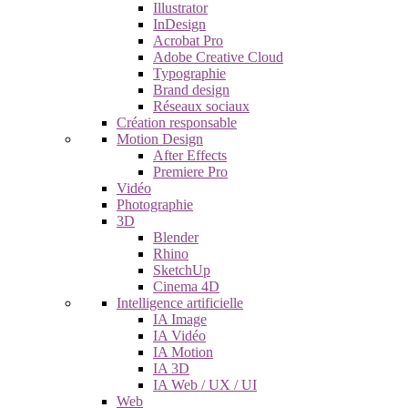
Illustrator
InDesign
Acrobat Pro
Adobe Creative Cloud
Typographie
Brand design
Réseaux sociaux
Création responsable
Motion Design
After Effects
Premiere Pro
Vidéo
Photographie
3D
Blender
Rhino
SketchUp
Cinema 4D
Intelligence artificielle
IA Image
IA Vidéo
IA Motion
IA 3D
IA Web / UX / UI
Web