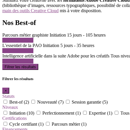
Stimulez votre créativité avec les
formations Adobe Creative Cloud
(bibliothèque d’images, ressources typographiques, possibilité de co
main des outils Creative Cloud
mis à votre disposition.
Nos Best-of
Parcours métier graphiste
Initiation
15 jours - 105 heures
Voir la formation
L'essentiel de la PAO
Initiation
5 jours - 35 heures
Voir la formation
Intelligence artificielle dans la suite Adobe pour les créatifs
Tous nive
Voir la formation
Filtrer les résultats
Filtrer les résultats
×
Statuts
Best-of (2)
Nouveauté (7)
Session garantie (5)
Niveaux
Initiation (10)
Perfectionnement (1)
Expertise (1)
Tous 
Certifications
Cycle certifiant (1)
Parcours métier (1)
Financements