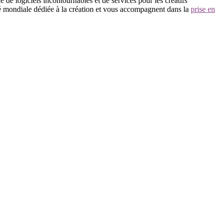
de logiciels incontournables et de services pour les créatifs
té mondiale dédiée à la création et vous accompagnent dans la
prise en