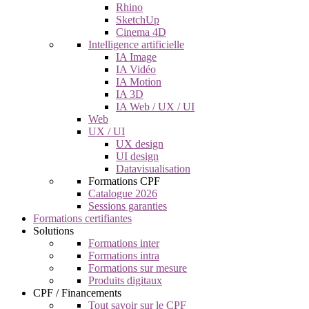
Rhino
SketchUp
Cinema 4D
Intelligence artificielle
IA Image
IA Vidéo
IA Motion
IA 3D
IA Web / UX / UI
Web
UX / UI
UX design
UI design
Datavisualisation
Formations CPF
Catalogue 2026
Sessions garanties
Formations certifiantes
Solutions
Formations inter
Formations intra
Formations sur mesure
Produits digitaux
CPF / Financements
Tout savoir sur le CPF