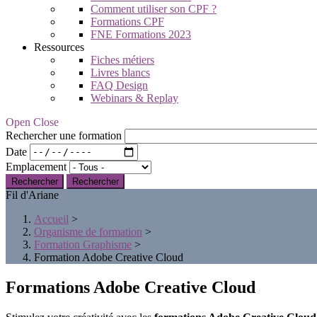
Comment utiliser son CPF ?
Formations CPF
FNE Formations 2023
Ressources
Fiches métiers
Livres blancs
FAQ Design
Webinars & Replay
Open Close
Rechercher une formation
Date
Emplacement
Rechercher
Fil d'Ariane
Accueil
>
Organisme de formation
>
Formation Graphisme
>
Formation Adobe Creative Cloud
Formations Adobe Creative Cloud