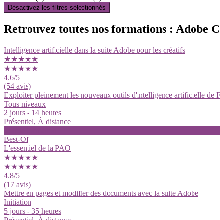
Désactivez les filtres sélectionnés
Retrouvez toutes nos formations : Adobe 
Intelligence artificielle dans la suite Adobe pour les créatifs
★★★★★
★★★★★
4.6
/5
(54 avis)
Exploiter pleinement les nouveaux outils d'intelligence artificielle de F
Tous niveaux
2 jours - 14 heures
Présentiel, À distance
Voir la formation
Best-Of
L'essentiel de la PAO
★★★★★
★★★★★
4.8
/5
(17 avis)
Mettre en pages et modifier des documents avec la suite Adobe
Initiation
5 jours - 35 heures
Présentiel, À distance