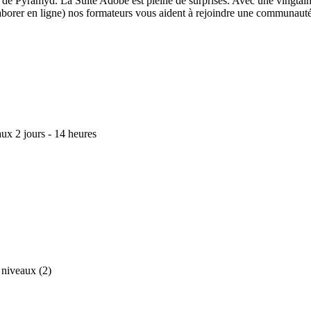
de Pyramyd. La Suite Adobe est pleine de surprises. Avec une vingtaine 
llaborer en ligne) nos formateurs vous aident à rejoindre une communau
aux
2 jours - 14 heures
niveaux (2)