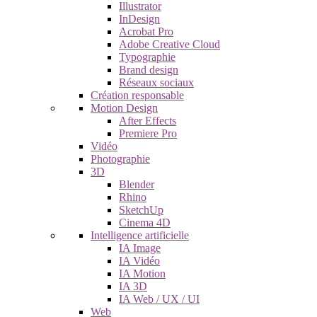
Illustrator
InDesign
Acrobat Pro
Adobe Creative Cloud
Typographie
Brand design
Réseaux sociaux
Création responsable
Motion Design
After Effects
Premiere Pro
Vidéo
Photographie
3D
Blender
Rhino
SketchUp
Cinema 4D
Intelligence artificielle
IA Image
IA Vidéo
IA Motion
IA 3D
IA Web / UX / UI
Web