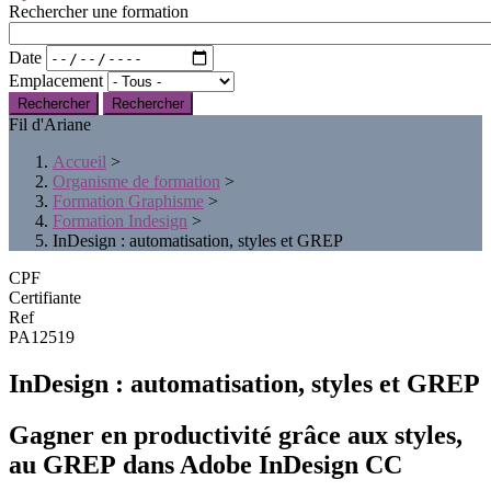
Rechercher une formation
Date
Emplacement
Rechercher
Fil d'Ariane
Accueil
>
Organisme de formation
>
Formation Graphisme
>
Formation Indesign
>
InDesign : automatisation, styles et GREP
CPF
Certifiante
Ref
PA12519
InDesign : automatisation, styles et GREP
Gagner en productivité grâce aux styles,
au GREP dans Adobe InDesign CC