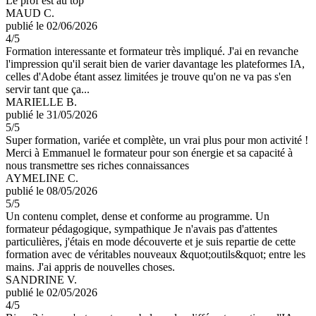
Le prof est au top
MAUD C.
publié le 02/06/2026
4
/5
Formation interessante et formateur très impliqué. J'ai en revanche
l'impression qu'il serait bien de varier davantage les plateformes IA,
celles d'Adobe étant assez limitées je trouve qu'on ne va pas s'en
servir tant que ça...
MARIELLE B.
publié le 31/05/2026
5
/5
Super formation, variée et complète, un vrai plus pour mon activité !
Merci à Emmanuel le formateur pour son énergie et sa capacité à
nous transmettre ses riches connaissances
AYMELINE C.
publié le 08/05/2026
5
/5
Un contenu complet, dense et conforme au programme. Un
formateur pédagogique, sympathique Je n'avais pas d'attentes
particulières, j'étais en mode découverte et je suis repartie de cette
formation avec de véritables nouveaux &quot;outils&quot; entre les
mains. J'ai appris de nouvelles choses.
SANDRINE V.
publié le 02/05/2026
4
/5