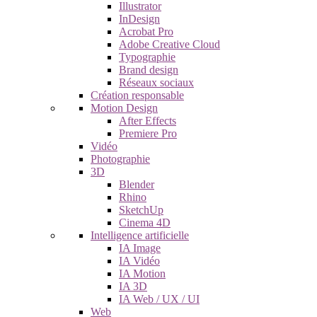
Illustrator
InDesign
Acrobat Pro
Adobe Creative Cloud
Typographie
Brand design
Réseaux sociaux
Création responsable
Motion Design
After Effects
Premiere Pro
Vidéo
Photographie
3D
Blender
Rhino
SketchUp
Cinema 4D
Intelligence artificielle
IA Image
IA Vidéo
IA Motion
IA 3D
IA Web / UX / UI
Web