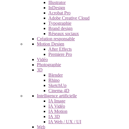
Illustrator
InDesign
Acrobat Pro
Adobe Creative Cloud
Typographie
Brand design
Réseaux sociaux
Création responsable
Motion Design
After Effects
Premiere Pro
Vidéo
Photographie
3D
Blender
Rhino
SketchUp
Cinema 4D
Intelligence artificielle
IA Image
IA Vidéo
IA Motion
IA 3D
IA Web / UX / UI
Web