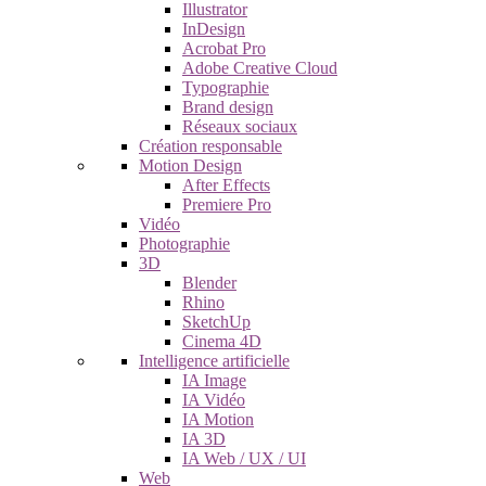
Illustrator
InDesign
Acrobat Pro
Adobe Creative Cloud
Typographie
Brand design
Réseaux sociaux
Création responsable
Motion Design
After Effects
Premiere Pro
Vidéo
Photographie
3D
Blender
Rhino
SketchUp
Cinema 4D
Intelligence artificielle
IA Image
IA Vidéo
IA Motion
IA 3D
IA Web / UX / UI
Web