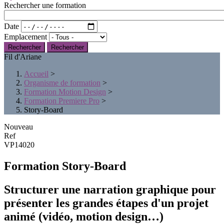
Rechercher une formation
Date
Emplacement
Rechercher
Fil d'Ariane
Accueil
>
Organisme de formation
>
Formation Motion Design
>
Formation Premiere Pro
>
Story-Board
Nouveau
Ref
VP14020
Formation Story-Board
Structurer une narration graphique pour
présenter les grandes étapes d'un projet
animé (vidéo, motion design…)