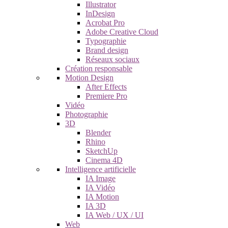
Illustrator
InDesign
Acrobat Pro
Adobe Creative Cloud
Typographie
Brand design
Réseaux sociaux
Création responsable
Motion Design
After Effects
Premiere Pro
Vidéo
Photographie
3D
Blender
Rhino
SketchUp
Cinema 4D
Intelligence artificielle
IA Image
IA Vidéo
IA Motion
IA 3D
IA Web / UX / UI
Web