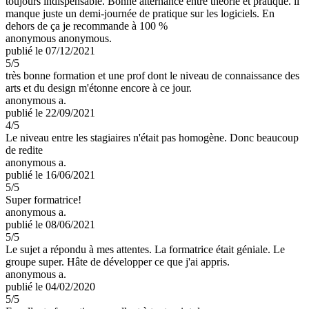
toujours indispensable. Bonne alternance entre théorie et pratique. il
manque juste un demi-journée de pratique sur les logiciels. En
dehors de ça je recommande à 100 %
anonymous anonymous.
publié le 07/12/2021
5
/5
très bonne formation et une prof dont le niveau de connaissance des
arts et du design m'étonne encore à ce jour.
anonymous a.
publié le 22/09/2021
4
/5
Le niveau entre les stagiaires n'était pas homogène. Donc beaucoup
de redite
anonymous a.
publié le 16/06/2021
5
/5
Super formatrice!
anonymous a.
publié le 08/06/2021
5
/5
Le sujet a répondu à mes attentes. La formatrice était géniale. Le
groupe super. Hâte de développer ce que j'ai appris.
anonymous a.
publié le 04/02/2020
5
/5