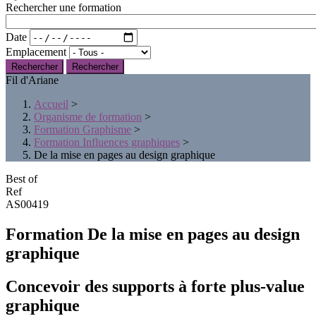
Rechercher une formation
Date
Emplacement
Rechercher
Fil d'Ariane
Accueil
>
Organisme de formation
>
Formation Graphisme
>
Formation Influences graphiques
>
De la mise en pages au design graphique
Best of
Ref
AS00419
Formation De la mise en pages au design
graphique
Concevoir des supports à forte plus-value
graphique