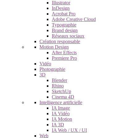
Illustrator
InDesign
Acrobat Pro
Adobe Creative Cloud
Typographie
Brand design
Réseaux sociaux
Création responsable
Motion Design
After Effects
Premiere Pro
Vidéo
Photographie
3D
Blender
Rhino
SketchUp
Cinema 4D
Intelligence artificielle
IA Image
IA Vidéo
IA Motion
IA 3D
IA Web / UX / UI
Web