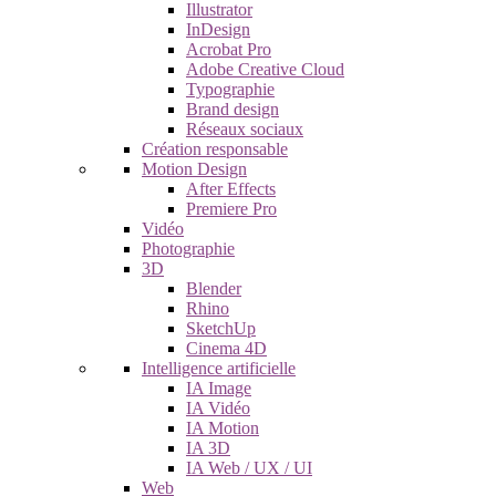
Illustrator
InDesign
Acrobat Pro
Adobe Creative Cloud
Typographie
Brand design
Réseaux sociaux
Création responsable
Motion Design
After Effects
Premiere Pro
Vidéo
Photographie
3D
Blender
Rhino
SketchUp
Cinema 4D
Intelligence artificielle
IA Image
IA Vidéo
IA Motion
IA 3D
IA Web / UX / UI
Web