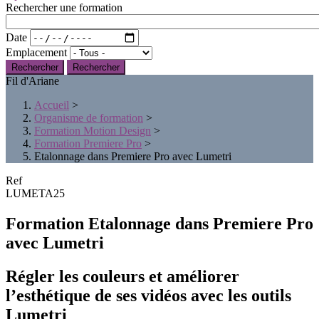
Rechercher une formation
Date
Emplacement
Rechercher
Fil d'Ariane
Accueil
>
Organisme de formation
>
Formation Motion Design
>
Formation Premiere Pro
>
Etalonnage dans Premiere Pro avec Lumetri
Ref
LUMETA25
Formation Etalonnage dans Premiere Pro
avec Lumetri
Régler les couleurs et améliorer
l’esthétique de ses vidéos avec les outils
Lumetri