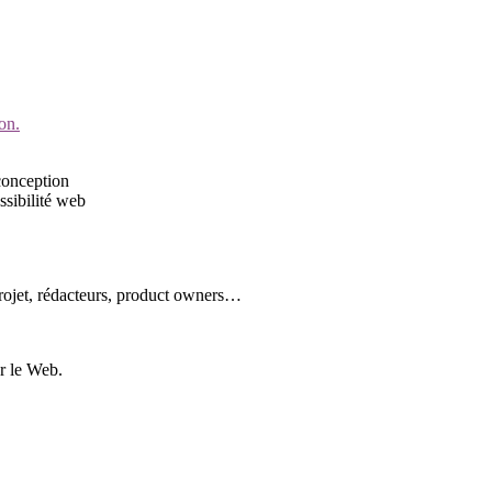
on.
conception
ssibilité web
rojet, rédacteurs, product owners…
ur le Web.