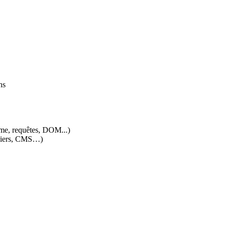
ns
sme, requêtes, DOM...)
chiers, CMS…)