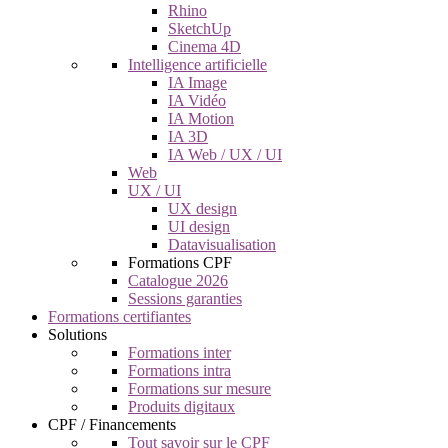
Rhino
SketchUp
Cinema 4D
Intelligence artificielle
IA Image
IA Vidéo
IA Motion
IA 3D
IA Web / UX / UI
Web
UX / UI
UX design
UI design
Datavisualisation
Formations CPF
Catalogue 2026
Sessions garanties
Formations certifiantes
Solutions
Formations inter
Formations intra
Formations sur mesure
Produits digitaux
CPF / Financements
Tout savoir sur le CPF