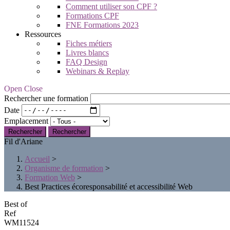
Comment utiliser son CPF ?
Formations CPF
FNE Formations 2023
Ressources
Fiches métiers
Livres blancs
FAQ Design
Webinars & Replay
Open Close
Rechercher une formation
Date
Emplacement
Rechercher
Fil d'Ariane
Accueil
>
Organisme de formation
>
Formation Web
>
Best Practices écoresponsabilité et accessibilité Web
Best of
Ref
WM11524