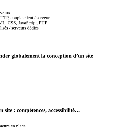
éseaux
TTP, couple client / serveur
HTML, CSS, JavaScript, PHP
isés / serveurs dédiés
ender globalement la conception d’un site
n site : compétences, accessibilité…
 mettre en place