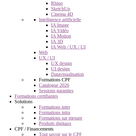
Rhino
SketchUp
Cinema 4D
Intelligence artificielle
IA Image
IA Vidéo
IA Motion
IA 3D
IA Web / UX / UI
Web
UX / UI
UX design
UI design
Datavisualisation
Formations CPF
Catalogue 2026
Sessions garanties
Formations certifiantes
Solutions
Formations inter
Formations intra
Formations sur mesure
Produits digitaux
CPF / Financements
Tout savoir sur le CPF