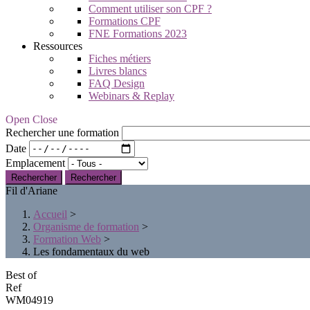
Comment utiliser son CPF ?
Formations CPF
FNE Formations 2023
Ressources
Fiches métiers
Livres blancs
FAQ Design
Webinars & Replay
Open Close
Rechercher une formation
Date
Emplacement
Rechercher
Fil d'Ariane
Accueil
>
Organisme de formation
>
Formation Web
>
Les fondamentaux du web
Best of
Ref
WM04919