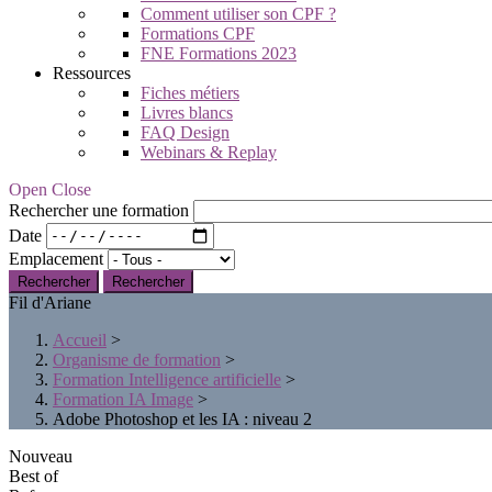
Comment utiliser son CPF ?
Formations CPF
FNE Formations 2023
Ressources
Fiches métiers
Livres blancs
FAQ Design
Webinars & Replay
Open Close
Rechercher une formation
Date
Emplacement
Rechercher
Fil d'Ariane
Accueil
>
Organisme de formation
>
Formation Intelligence artificielle
>
Formation IA Image
>
Adobe Photoshop et les IA : niveau 2
Nouveau
Best of