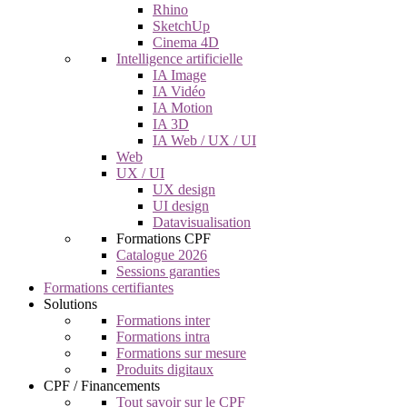
Rhino
SketchUp
Cinema 4D
Intelligence artificielle
IA Image
IA Vidéo
IA Motion
IA 3D
IA Web / UX / UI
Web
UX / UI
UX design
UI design
Datavisualisation
Formations CPF
Catalogue 2026
Sessions garanties
Formations certifiantes
Solutions
Formations inter
Formations intra
Formations sur mesure
Produits digitaux
CPF / Financements
Tout savoir sur le CPF