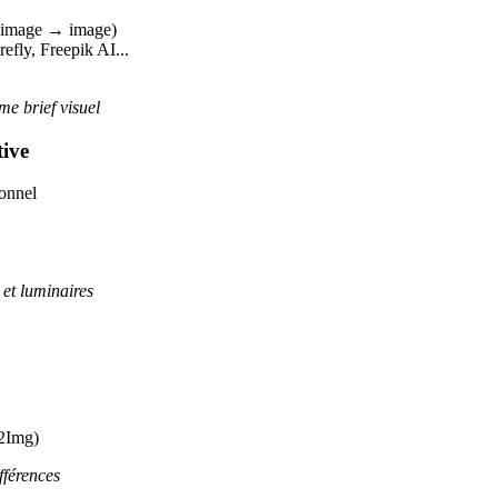
, image → image)
efly, Freepik AI...
me brief visuel
tive
ionnel
 et luminaires
g2Img)
fférences