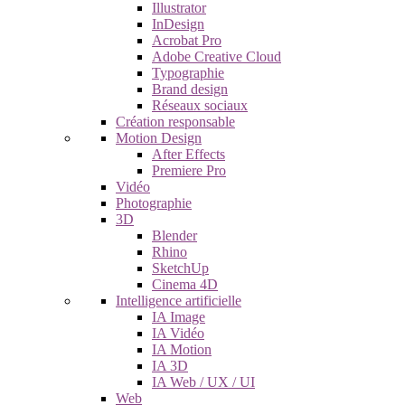
Illustrator
InDesign
Acrobat Pro
Adobe Creative Cloud
Typographie
Brand design
Réseaux sociaux
Création responsable
Motion Design
After Effects
Premiere Pro
Vidéo
Photographie
3D
Blender
Rhino
SketchUp
Cinema 4D
Intelligence artificielle
IA Image
IA Vidéo
IA Motion
IA 3D
IA Web / UX / UI
Web