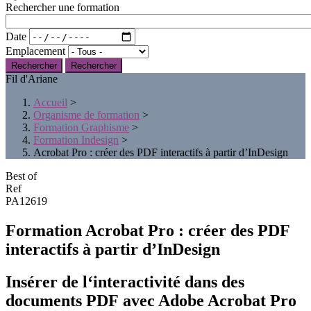
Rechercher une formation
Date
Emplacement
Rechercher
Fil d'Ariane
Accueil
>
Organisme de formation
>
Formation Graphisme
>
Formation Indesign
>
Acrobat Pro : créer des PDF interactifs à partir d’InDesign
Best of
Ref
PA12619
Formation Acrobat Pro : créer des PDF
interactifs à partir d’InDesign
Insérer de l‘interactivité dans des
documents PDF avec Adobe Acrobat Pro