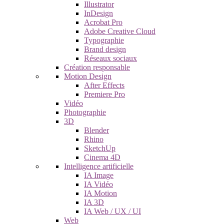
Illustrator
InDesign
Acrobat Pro
Adobe Creative Cloud
Typographie
Brand design
Réseaux sociaux
Création responsable
Motion Design
After Effects
Premiere Pro
Vidéo
Photographie
3D
Blender
Rhino
SketchUp
Cinema 4D
Intelligence artificielle
IA Image
IA Vidéo
IA Motion
IA 3D
IA Web / UX / UI
Web