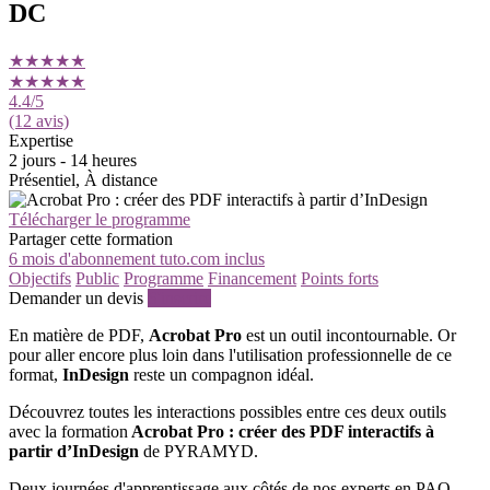
DC
★★★★★
★★★★★
4.4
/5
(12 avis)
Expertise
2 jours - 14 heures
Présentiel, À distance
Télécharger le programme
Partager cette formation
6 mois d'abonnement tuto.com inclus
Objectifs
Public
Programme
Financement
Points forts
Demander un devis
S'inscrire
En matière de PDF,
Acrobat Pro
est un outil incontournable. Or
pour aller encore plus loin dans l'utilisation professionnelle de ce
format,
InDesign
reste un compagnon idéal.
Découvrez toutes les interactions possibles entre ces deux outils
avec la formation
Acrobat Pro : créer des PDF interactifs à
partir d’InDesign
de PYRAMYD.
Deux journées d'apprentissage aux côtés de nos experts en PAO