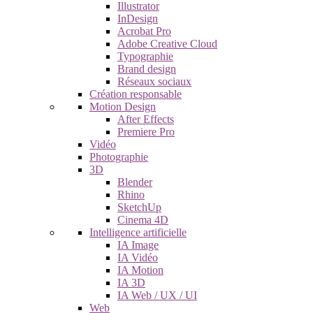
Illustrator
InDesign
Acrobat Pro
Adobe Creative Cloud
Typographie
Brand design
Réseaux sociaux
Création responsable
Motion Design
After Effects
Premiere Pro
Vidéo
Photographie
3D
Blender
Rhino
SketchUp
Cinema 4D
Intelligence artificielle
IA Image
IA Vidéo
IA Motion
IA 3D
IA Web / UX / UI
Web