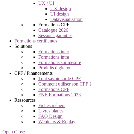
UX / UI
UX design
UI design
Datavisualisation
Formations CPF
Catalogue 2026
Sessions garanties
Formations certifiantes
Solutions
Formations inter
Formations intra
Formations sur mesure
Produits digitaux
CPF / Financements
Tout savoir sur le CPF
Comment utiliser son CPF ?
Formations CPF
FNE Formations 2023
Ressources
Fiches métiers
Livres blancs
FAQ Design
Webinars & Replay
Open Close