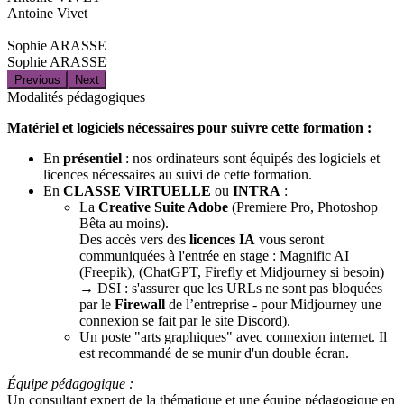
Antoine Vivet
Sophie ARASSE
Sophie ARASSE
Previous
Next
Modalités pédagogiques
Matériel et logiciels nécessaires pour suivre cette formation :
En
présentiel
: nos ordinateurs sont équipés des logiciels et
licences nécessaires au suivi de cette formation.
En
CLASSE VIRTUELLE
ou
INTRA
:
La
Creative Suite Adobe
(Premiere Pro, Photoshop
Bêta au moins).
Des accès vers des
licences IA
vous seront
communiquées à l'entrée en stage : Magnific AI
(Freepik), (ChatGPT, Firefly et Midjourney si besoin)
→ DSI : s'assurer que les URLs ne sont pas bloquées
par le
Firewall
de l’entreprise - pour Midjourney une
connexion se fait par le site Discord).
Un poste "arts graphiques" avec connexion internet. Il
est recommandé de se munir d'un double écran.
Équipe pédagogique :
Un consultant expert de la thématique et une équipe pédagogique en