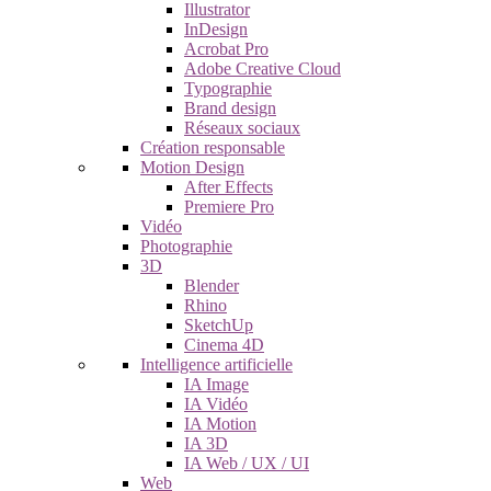
Illustrator
InDesign
Acrobat Pro
Adobe Creative Cloud
Typographie
Brand design
Réseaux sociaux
Création responsable
Motion Design
After Effects
Premiere Pro
Vidéo
Photographie
3D
Blender
Rhino
SketchUp
Cinema 4D
Intelligence artificielle
IA Image
IA Vidéo
IA Motion
IA 3D
IA Web / UX / UI
Web