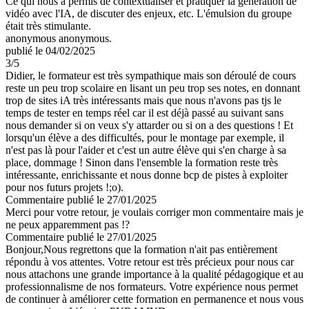
Ce qui nous a permis de contextualiser et pratiquer la génération de
vidéo avec l'IA, de discuter des enjeux, etc. L'émulsion du groupe
était très stimulante.
anonymous anonymous.
publié le 04/02/2025
3
/5
Didier, le formateur est très sympathique mais son déroulé de cours
reste un peu trop scolaire en lisant un peu trop ses notes, en donnant
trop de sites iA très intéressants mais que nous n'avons pas tjs le
temps de tester en temps réel car il est déjà passé au suivant sans
nous demander si on veux s'y attarder ou si on a des questions ! Et
lorsqu'un élève a des difficultés, pour le montage par exemple, il
n'est pas là pour l'aider et c'est un autre élève qui s'en charge à sa
place, dommage ! Sinon dans l'ensemble la formation reste très
intéressante, enrichissante et nous donne bcp de pistes à exploiter
pour nos futurs projets !;o).
Commentaire
publié le 27/01/2025
Merci pour votre retour, je voulais corriger mon commentaire mais je
ne peux apparemment pas !?
Commentaire
publié le 27/01/2025
Bonjour,Nous regrettons que la formation n'ait pas entièrement
répondu à vos attentes. Votre retour est très précieux pour nous car
nous attachons une grande importance à la qualité pédagogique et au
professionnalisme de nos formateurs. Votre expérience nous permet
de continuer à améliorer cette formation en permanence et nous vous