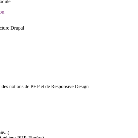
module
on.
ecture Drupal
oir des notions de PHP et de Responsive Design
e...)
, éditeur PHP, Firefox)