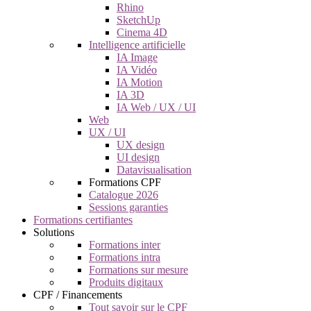
Rhino
SketchUp
Cinema 4D
Intelligence artificielle
IA Image
IA Vidéo
IA Motion
IA 3D
IA Web / UX / UI
Web
UX / UI
UX design
UI design
Datavisualisation
Formations CPF
Catalogue 2026
Sessions garanties
Formations certifiantes
Solutions
Formations inter
Formations intra
Formations sur mesure
Produits digitaux
CPF / Financements
Tout savoir sur le CPF