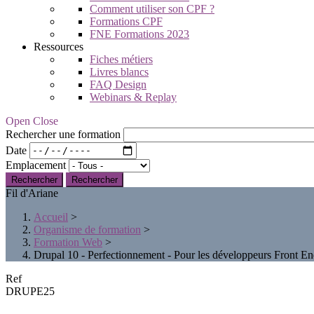
Comment utiliser son CPF ?
Formations CPF
FNE Formations 2023
Ressources
Fiches métiers
Livres blancs
FAQ Design
Webinars & Replay
Open Close
Rechercher une formation
Date
Emplacement
Rechercher
Fil d'Ariane
Accueil
>
Organisme de formation
>
Formation Web
>
Drupal 10 - Perfectionnement - Pour les développeurs Front E
Ref
DRUPE25