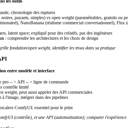
s les outils
laude, chronologie des ruptures
 noires, payants, simples) vs open weight (paramétrables, gratuits ou p
inionated), NanoBanana (réalisme commercial conversationnel), Flux (ope
mers, latent space; expliqué pour des créatifs, pas des ingénieurs
lux
: comprendre les architectures et les choix de design
rille fondation/open weight, identifier les trous dans sa pratique
API
ion entre modèle et interface
ue pro -- > API -- > ligne de commande
s contrôle limité
en weight, peut aussi appeler des API commerciales
à l'image, intégrer dans des pipelines
pscalers ComfyUI; essentiel pour le print
ComfyUI (contrôle), et une API (automatisation); comparer l'expérience