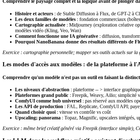
Comprendre le paysage complet et la logique avant de plonger dan
Histoire et acteurs
: de Stable Diffusion à Flux, de GPT-2 à C
Les deux familles de modèles
: fondation commerciaux (boîtes
Cartographie actualisée
: Midjourney (exploration créative op
modèles vidéo (Kling, Veo, Wan)
Comment fonctionne une IA générative
: diffusion, transfor
Pourquoi NanoBanana donne des résultats différents de F
Exercice : cartographie personnelle; mapper ses outils actuels sur la g
Les modes d'accès aux modèles : de la plateforme à l'
Comprendre qu'un modèle n'est pas un outil en faisant la distinct
Les niveaux d'abstraction
: plateforme -- > interface graphiq
Plateformes grand public
: Freepik, Weavy, Ailio; simplicité v
ComfyUI comme hub universel
: pas réservé aux modèles op
Les API de production
: FAL, Replicate, ComfyUI API; payer 
Quand choisir quoi
: vitesse vs contrôle vs coût
Upscaling; panorama
: Topaz, Magnific, upscalers intégrés, u
Exercice : même brief créatif généré via Freepik (interface simple), 