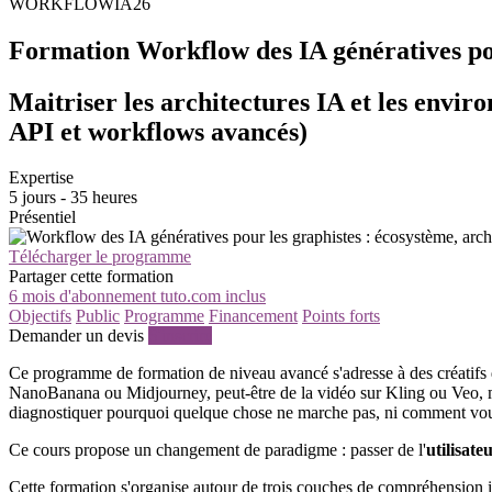
WORKFLOWIA26
Formation Workflow des IA génératives pour 
Maitriser les architectures IA et les envi
API et workflows avancés)
Expertise
5 jours - 35 heures
Présentiel
Télécharger le programme
Partager cette formation
6 mois d'abonnement tuto.com inclus
Objectifs
Public
Programme
Financement
Points forts
Demander un devis
S'inscrire
Ce programme de formation de niveau avancé s'adresse à des créatifs q
NanoBanana ou Midjourney, peut-être de la vidéo sur Kling ou Veo, ma
diagnostiquer pourquoi quelque chose ne marche pas, ni comment vou
Ce cours propose un changement de paradigme : passer de l'
utilisat
Cette formation s'organise autour de trois couches de compréhension i