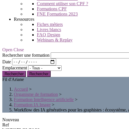
Comment utiliser son CPF ?
Formations CPF
FNE Formations 2023
Ressources
Fiches métiers
Livres blancs
FAQ Design
Webinars & Replay
Open Close
Rechercher une formation
Date
Emplacement
Rechercher
Fil d'Ariane
Accueil
>
Organisme de formation
>
Formation Intelligence artificielle
>
Formation IA Image
>
Workflow des IA génératives pour les graphistes : écosystème, ar
Nouveau
Ref