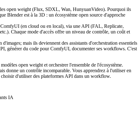
èles open weight (Flux, SDXL, Wan, HunyuanVideo). Pourquoi ils
ce que Blender est à la 3D : un écosystème open source d'approche
a ComfyUI (en cloud ou en local), via une API (FAL, Replicate,
.). Chaque mode d'accès offre un niveau de contrôle, un coût et
.
images; mais ils deviennent des assistants d'orchestration essentiels
ls API, générer du code pour ComfyUI, documenter ses workflows. C'est
s modèles open weight et orchestrer l'ensemble de l'écosystème.
mais donne un contrôle incomparable. Vous apprendrez à l'utiliser en
 choisir d'utiliser des plateformes API dans un workflow.
ants IA