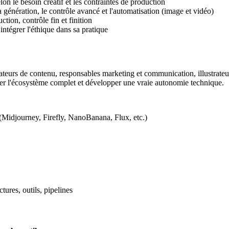
lon le besoin créatif et les contraintes de production
énération, le contrôle avancé et l'automatisation (image et vidéo)
ction, contrôle fin et finition
ntégrer l'éthique dans sa pratique
teurs de contenu, responsables marketing et communication, illustrateurs,
iser l'écosystème complet et développer une vraie autonomie technique.
 (Midjourney, Firefly, NanoBanana, Flux, etc.)
ures, outils, pipelines