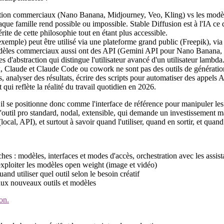
ation commerciaux (Nano Banana, Midjourney, Veo, Kling) vs les mod
haque famille rend possible ou impossible. Stable Diffusion est à l'IA 
rite de cette philosophie tout en étant plus accessible.
emple) peut être utilisé via une plateforme grand public (Freepik), vi
les commerciaux aussi ont des API (Gemini API pour Nano Banana, etc
d'abstraction qui distingue l'utilisateur avancé d'un utilisateur lambda
laude et Claude Code ou cowork ne sont pas des outils de génération d'
, analyser des résultats, écrire des scripts pour automatiser des appe
qui reflète la réalité du travail quotidien en 2026.
 il se positionne donc comme l'interface de référence pour manipuler le
 l'outil pro standard, nodal, extensible, qui demande un investissement 
l, API), et surtout à savoir quand l'utiliser, quand en sortir, et quand
es : modèles, interfaces et modes d'accès, orchestration avec les assist
ploiter les modèles open weight (image et vidéo)
and utiliser quel outil selon le besoin créatif
aux nouveaux outils et modèles
on.