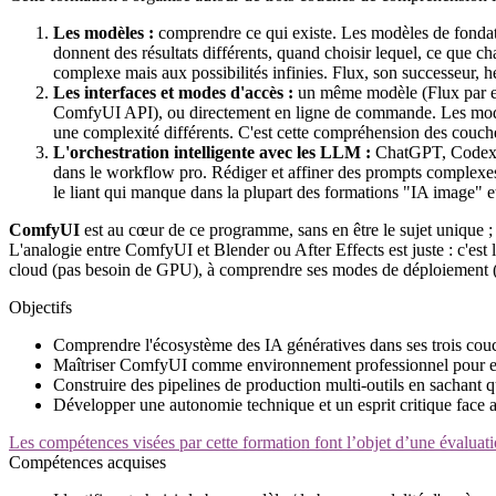
Les modèles :
comprendre ce qui existe. Les modèles de fond
donnent des résultats différents, quand choisir lequel, ce que c
complexe mais aux possibilités infinies. Flux, son successeur, hé
Les interfaces et modes d'accès :
un même modèle (Flux par ex
ComfyUI API), ou directement en ligne de commande. Les modè
une complexité différents. C'est cette compréhension des couches 
L'orchestration intelligente avec les LLM :
ChatGPT, Codex, C
dans le workflow pro. Rédiger et affiner des prompts complexes
le liant qui manque dans la plupart des formations "IA image" et 
ComfyUI
est au cœur de ce programme, sans en être le sujet unique ;
L'analogie entre ComfyUI et Blender ou After Effects est juste : c'est
cloud (pas besoin de GPU), à comprendre ses modes de déploiement (loca
Objectifs
Comprendre l'écosystème des IA génératives dans ses trois couch
Maîtriser ComfyUI comme environnement professionnel pour ex
Construire des pipelines de production multi-outils en sachant qu
Développer une autonomie technique et un esprit critique face 
Les compétences visées par cette formation font l’objet d’une évaluati
Compétences acquises