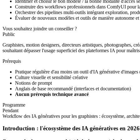
Identifier et choisir le bon modèle / la bonne modalité d'accès se
Construire des workflows professionnels dans ComfyUI pour la g
Orchestrer des pipelines multi-outils intégrant exploration, produ
Évaluer de nouveaux modèles et outils de manière autonome et i
Vous souhaitez joindre un conseiller ?
Public
Graphistes, motion designers, directeurs artistiques, photographes, créa
souhaitant dépasser l'usage superficiel des plateformes IA pour maîtr
Prérequis
Pratique régulière d'au moins un outil d'IA générative d'images
Culture visuelle et sensibilité créative
Notions de prompt
Anglais de base recommandé (interfaces et documentation)
Aucun prérequis technique avancé
Programme
Pendant
Workflow des IA génératives pour les graphistes : écosystème, architect
Introduction : l'écosystème des IA génératives en 2026