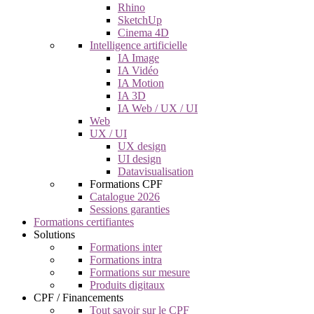
Rhino
SketchUp
Cinema 4D
Intelligence artificielle
IA Image
IA Vidéo
IA Motion
IA 3D
IA Web / UX / UI
Web
UX / UI
UX design
UI design
Datavisualisation
Formations CPF
Catalogue 2026
Sessions garanties
Formations certifiantes
Solutions
Formations inter
Formations intra
Formations sur mesure
Produits digitaux
CPF / Financements
Tout savoir sur le CPF